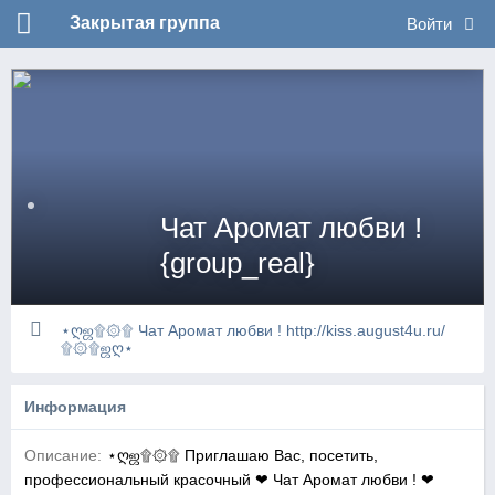
Закрытая группа
Войти
Чат Аромат любви !
{group_real}
⋆ღஜ۩۞۩ Чат Аромат любви ! http://kiss.august4u.ru/
۩۞۩ஜღ⋆
Информация
Описание:
⋆ღஜ۩۞۩ Приглашаю Вас, посетить,
профессиональный красочный ❤ Чат Аромат любви ! ❤